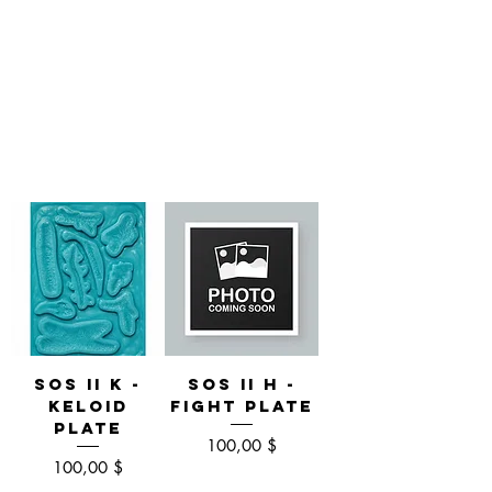
SOS II K -
SOS II H -
Keloid
Fight Plate
Plate
Preis
100,00 $
Preis
100,00 $