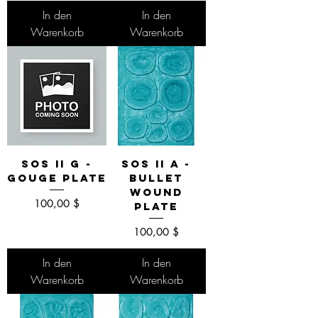
In den
In den
Warenkorb
Warenkorb
SOS II G -
SOS II A -
Gouge Plate
Bullet
Wound
Preis
100,00 $
Plate
Preis
100,00 $
In den
In den
Warenkorb
Warenkorb