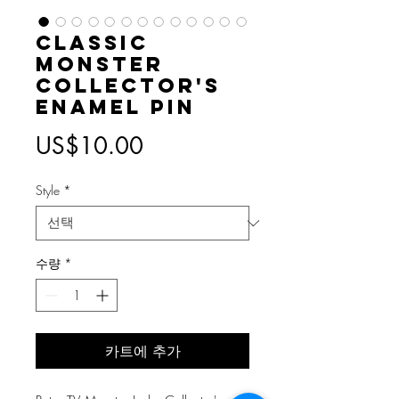
Classic
Monster
Collector's
Enamel Pin
가
US$10.00
격
Style
*
수량
*
카트에 추가