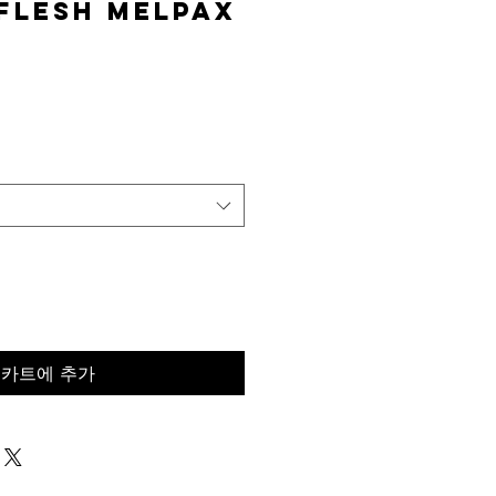
Flesh MelPAX
가
격
카트에 추가