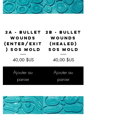
2A - Bullet
2B - Bullet
Wounds
Wounds
(Enter/Exit
(Healed)
) SOS Mold
SOS Mold
Prix
Prix
40,00 $US
40,00 $US
Ajouter au
Ajouter au
panier
panier