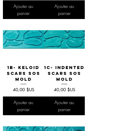
Ajouter au
Ajouter au
panier
panier
1B- Keloid
1C- Indented
Scars SOS
Scars SOS
Mold
Mold
Prix
Prix
40,00 $US
40,00 $US
Ajouter au
Ajouter au
panier
panier