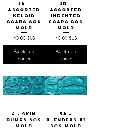
3A -
3B -
Assorted
Assorted
Keloid
Indented
Scars SOS
Scars SOS
Mold
Mold
Prix
Prix
40,00 $US
40,00 $US
Ajouter au
Ajouter au
panier
panier
4 - Skin
5A -
Bumps SOS
Blenders #1
Mold
SOS Mold