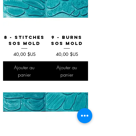
8 - Stitches
9 - Burns
SOS Mold
SOS Mold
Prix
Prix
40,00 $US
40,00 $US
Ajouter au
Ajouter au
panier
panier
10 - Eye
11- Scrapes