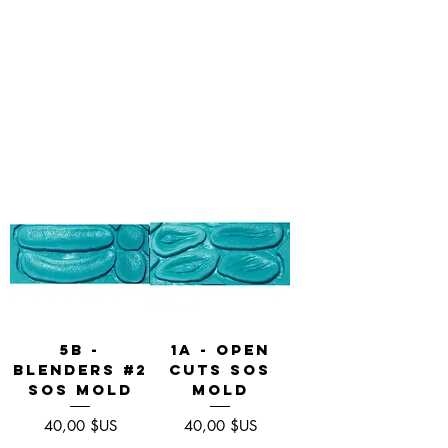
5B -
1A - Open
Blenders #2
Cuts SOS
SOS Mold
Mold
Prix
Prix
40,00 $US
40,00 $US